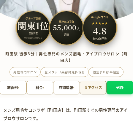
Google口コミ
グループ実績
関東1位
累計来店者数
★★★★★
55,000
4.8
人
全国2位
突破
STEKiNA 2026年4月
全9店舗平均
町田駅 徒歩3分｜男性専門のメンズ眉毛・アイブロウサロン【町
田店】
男性専門サロン
全スタッフ美容師免許保有
個室または半個室
施術例
料金
店舗情報
アクセス
予約
▾
▾
▾
›
メンズ眉毛サロンラボ【町田店】は、町田駅すぐの
男性専門のアイ
ブロウサロン
です。