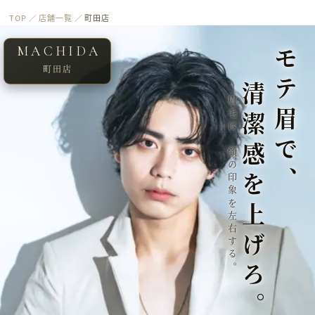
TOP
／
店舗一覧
／
町田店
MACHIDA
モテ眉で、
町田店
清潔感を上げろ。
眉毛は、顔の印象を左右する。