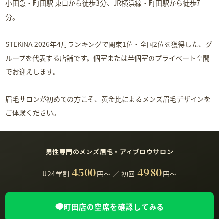
小田急・町田駅 東口から徒歩3分、JR横浜線・町田駅から徒歩7
分。
STEKiNA 2026年4月ランキングで関東1位・全国2位を獲得した、グ
ループを代表する店舗です。個室または半個室のプライベート空間
でお迎えします。
眉毛サロンが初めての方こそ、黄金比によるメンズ眉毛デザインを
ご体験ください。
男性専門のメンズ眉毛・アイブロウサロン
4500
4980
U24学割
円〜
／
初回
円〜
町田店の空席を確認してみる