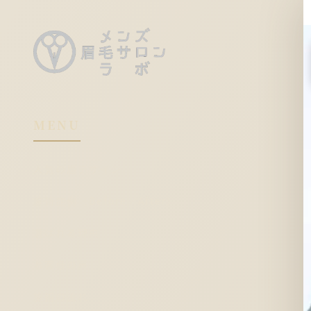
MENU
人気の眉デザイン
施術症例（Before／After）
選ばれる理由
お客様の声
施術の流れ