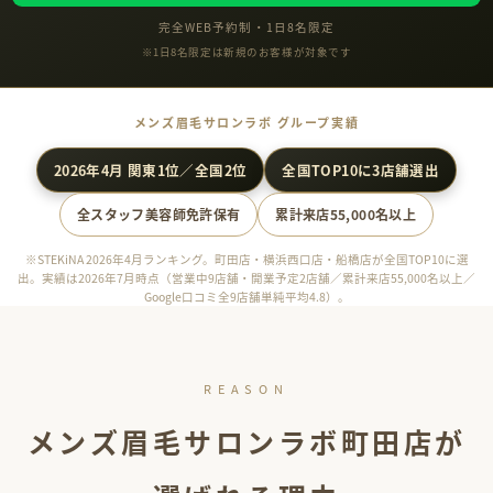
完全WEB予約制・1日8名限定
※1日8名限定は新規のお客様が対象です
メンズ眉毛サロンラボ グループ実績
2026年4月 関東1位／全国2位
全国TOP10に3店舗選出
全スタッフ美容師免許保有
累計来店55,000名以上
※STEKiNA 2026年4月ランキング。町田店・横浜西口店・船橋店が全国TOP10に選
出。実績は2026年7月時点（営業中9店舗・開業予定2店舗／累計来店55,000名以上／
Google口コミ全9店舗単純平均4.8）。
REASON
メンズ眉毛サロンラボ町田店が