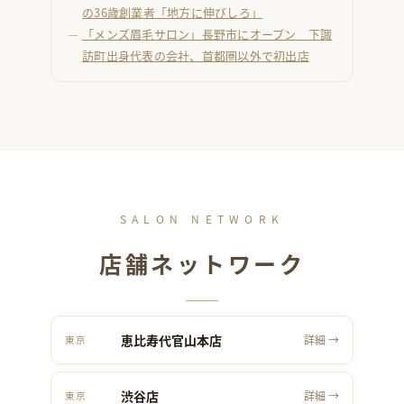
の36歳創業者「地方に伸びしろ」
「メンズ眉毛サロン」長野市にオープン 下諏
訪町出身代表の会社、首都圏以外で初出店
SALON NETWORK
店舗ネットワーク
恵比寿代官山本店
詳細 →
東京
渋谷店
詳細 →
東京