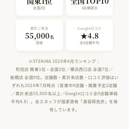
関東1位
全国TOP10
全国2位
3店舗選出
累計ご来店
Google口コミ
55,000
★4.8
名
突破
全9店舗平均
※STEKiNA 2026年4月ランキング：
町田店 関東1位・全国2位
／
横浜西口店 全国7位
／
船橋店 全国9位
。店舗数・累計来店数・口コミ評価はい
ずれも2026年7月時点（営業中9店舗・開業予定2店舗
／累計来店55,000名以上／Google口コミ全9店舗単純
平均4.8）。全スタッフが国家資格「美容師免許」を保
有しています。