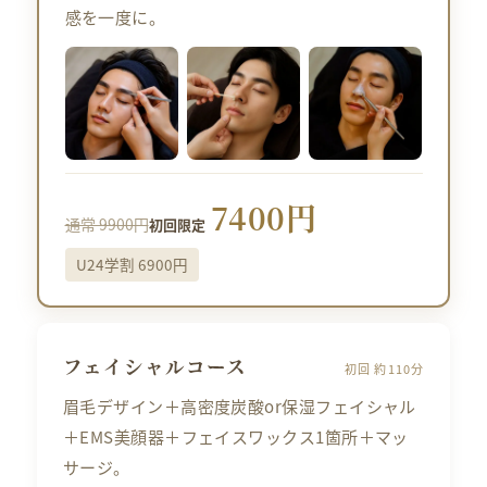
感を一度に。
7400円
通常 9900円
初回限定
U24学割 6900円
フェイシャルコース
初回 約110分
眉毛デザイン＋高密度炭酸or保湿フェイシャル
＋EMS美顔器＋フェイスワックス1箇所＋マッ
サージ。