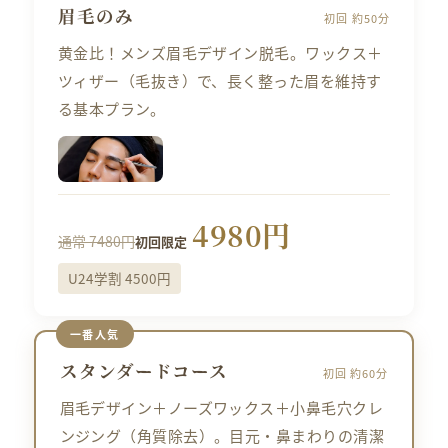
眉毛のみ
初回 約50分
黄金比！メンズ眉毛デザイン脱毛。ワックス＋
ツィザー（毛抜き）で、長く整った眉を維持す
る基本プラン。
4980円
通常 7480円
初回限定
U24学割 4500円
一番人気
スタンダードコース
初回 約60分
眉毛デザイン＋ノーズワックス＋小鼻毛穴クレ
ンジング（角質除去）。目元・鼻まわりの清潔