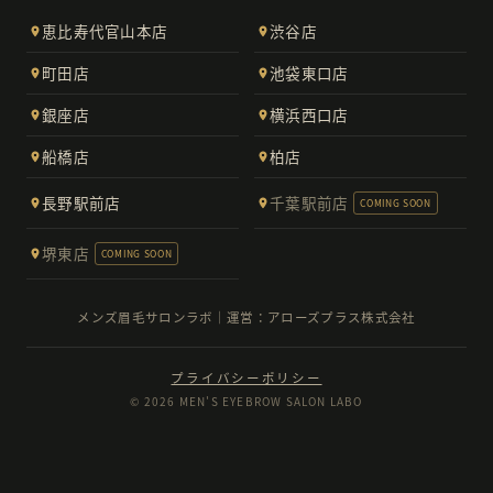
恵比寿代官山本店
渋谷店
町田店
池袋東口店
銀座店
横浜西口店
船橋店
柏店
長野駅前店
千葉駅前店
COMING SOON
堺東店
COMING SOON
メンズ眉毛サロンラボ｜運営：アローズプラス株式会社
プライバシーポリシー
© 2026 MEN'S EYEBROW SALON LABO