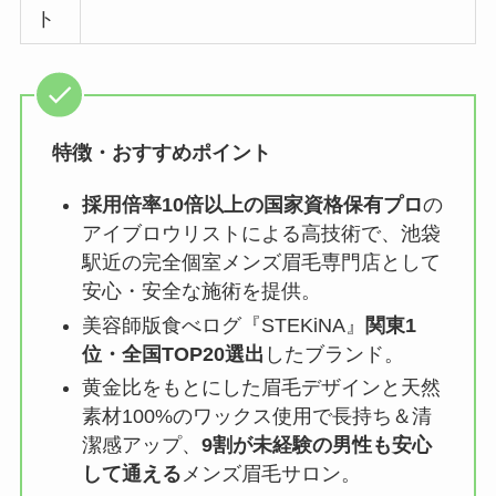
ト
特徴・おすすめポイント
採用倍率10倍以上の国家資格保有プロ
の
アイブロウリストによる高技術で、池袋
駅近の完全個室メンズ眉毛専門店として
安心・安全な施術を提供。
美容師版食べログ『STEKiNA』
関東1
位・全国TOP20選出
したブランド。
黄金比をもとにした眉毛デザインと天然
素材100%のワックス使用で長持ち＆清
潔感アップ、
9割が未経験の男性も安心
して通える
メンズ眉毛サロン。