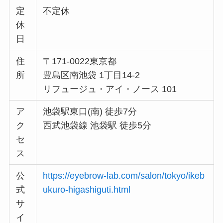
定
不定休
休
日
住
〒171-0022東京都
所
豊島区南池袋 1丁目14-2
リフュージュ・アイ・ノース 101
ア
池袋駅東口(南) 徒歩7分
ク
西武池袋線 池袋駅 徒歩5分
セ
ス
公
https://eyebrow-lab.com/salon/tokyo/ikeb
式
ukuro-higashiguti.html
サ
イ