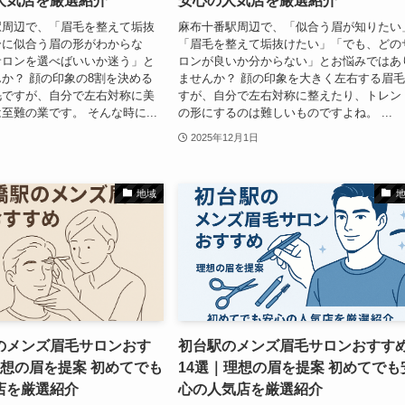
人気店を厳選紹介
安心の人気店を厳選紹介
駅周辺で、「眉毛を整えて垢抜
麻布十番駅周辺で、「似合う眉が知りたい
分に似合う眉の形がわからな
「眉毛を整えて垢抜けたい」「でも、どの
サロンを選べばいいか迷う」と
ロンが良いか分からない」とお悩みではあ
か？ 顔の印象の8割を決める
ませんか？ 顔の印象を大きく左右する眉
毛ですが、自分で左右対称に美
すが、自分で左右対称に整えたり、トレン
至難の業です。 そんな時に...
の形にするのは難しいものですよね。 ...
2025年12月1日
地域
のメンズ眉毛サロンおす
初台駅のメンズ眉毛サロンおすす
理想の眉を提案 初めてでも
14選｜理想の眉を提案 初めてでも
店を厳選紹介
心の人気店を厳選紹介