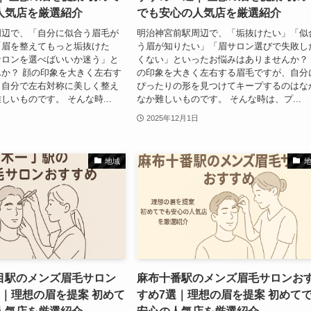
人気店を厳選紹介
でも安心の人気店を厳選紹介
周辺で、「自分に似合う眉毛が
明治神宮前駅周辺で、「垢抜けたい」「似
「眉を整えてもっと垢抜けた
う眉が知りたい」「眉サロン選びで失敗し
サロンを選べばいいか迷う」と
くない」といったお悩みはありませんか？
か？ 顔の印象を大きく左右す
の印象を大きく左右する眉毛ですが、自分
、自分で左右対称に美しく整え
ぴったりの形を見つけてキープするのはな
しいものです。 そんな時...
なか難しいものです。 そんな時は、プ...
2025年12月1日
地域
目駅のメンズ眉毛サロン
麻布十番駅のメンズ眉毛サロンお
選｜理想の眉を提案 初めて
すめ7選｜理想の眉を提案 初めて