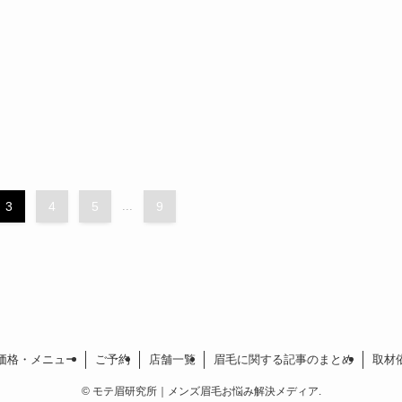
3
4
5
...
9
価格・メニュー
ご予約
店舗一覧
眉毛に関する記事のまとめ
取材
©
モテ眉研究所｜メンズ眉毛お悩み解決メディア.