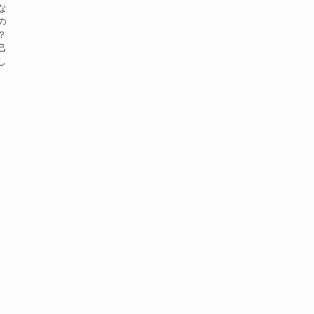
な
の
？
己
し