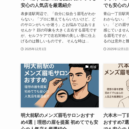
安心の人気店を厳選紹介
でも安心の
表参道駅周辺で、「自分に似合う眉毛がわか
青山一丁目駅
らない」「プロに整えてもらいたいけど、ど
わからない」
のサロンがいいか迷う」とお悩みではありま
い」「どの眉
せんか？ 顔の印象を大きく左右する眉毛です
感じていません
が、セルフケアで左右対称の美しい形に仕上
る眉毛ですが
げるのは難しいものです。 そんな時は...
るのは意外と難
2025年12月1日
2025年12月1日
地域
明大前駅のメンズ眉毛サロンおすす
六本木一丁
め4選｜理想の眉を提案 初めてでも安
おすすめ7