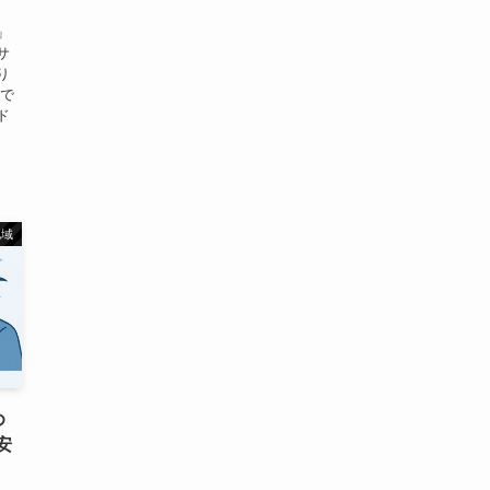
」
サ
り
毛で
ド
地域
め
安