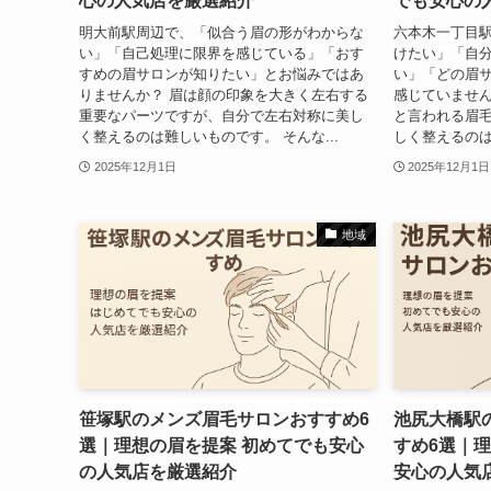
心の人気店を厳選紹介
でも安心の
明大前駅周辺で、「似合う眉の形がわからな
六本木一丁目
い」「自己処理に限界を感じている」「おす
けたい」「自
すめの眉サロンが知りたい」とお悩みではあ
い」「どの眉
りませんか？ 眉は顔の印象を大きく左右する
感じていません
重要なパーツですが、自分で左右対称に美し
と言われる眉
く整えるのは難しいものです。 そんな...
しく整えるのは
2025年12月1日
2025年12月1日
地域
笹塚駅のメンズ眉毛サロンおすすめ6
池尻大橋駅
選｜理想の眉を提案 初めてでも安心
すめ6選｜
の人気店を厳選紹介
安心の人気