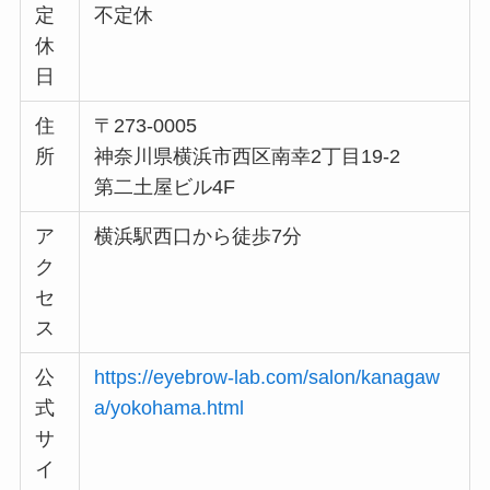
定
不定休
休
日
住
〒273-0005
所
神奈川県横浜市西区南幸2丁目19-2
第二土屋ビル4F
ア
横浜駅西口から徒歩7分
ク
セ
ス
公
https://eyebrow-lab.com/salon/kanagaw
式
a/yokohama.html
サ
イ